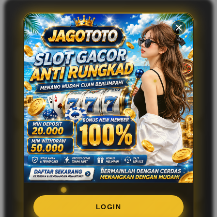
REVIEW MEMBERSHIP JAGOTOTO
Tomi Kurniawan – Jakarta
TK
Bermain di sini terasa sangat nyaman, fitur
lengkap, dan selalu memberikan
pengalaman seru setiap harinya tanpa
membosankan.
Rian Saputra – Bandung
RS
Platform ini mudah digunakan,
tampilannya menarik, serta memberikan
banyak pilihan game yang bisa dinikmati
kapan saja.
LOGIN