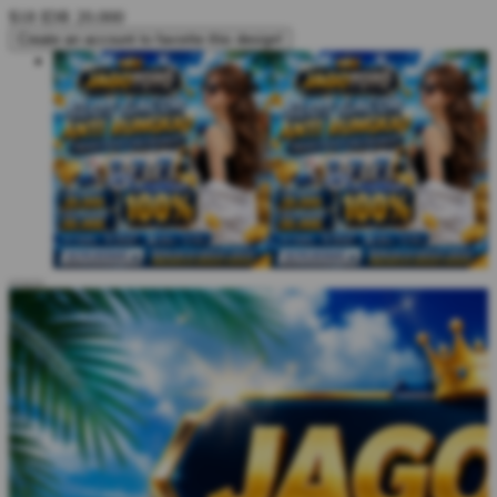
$18
IDR 20.000
Create an account to favorite this design!