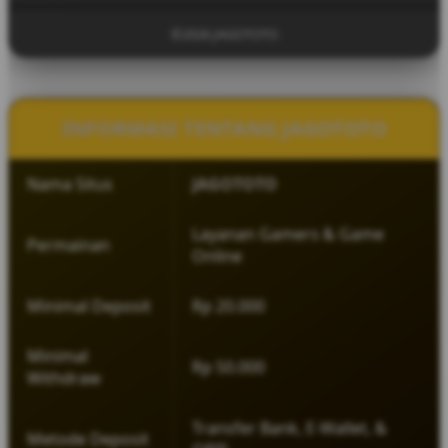
platform untuk menikmati berbagai permainan
JAGOTOTO menjadi populer karena menghadirkan
yang tersedia.
pengalaman bermain yang modern, pilihan
©2026 JAGOTOTO
permainan yang lengkap, serta konsep hiburan
yang santai sehingga pemain dapat menikmati
setiap putaran permainan dengan lebih
menyenangkan.
INFORMASI TENTANG JAGOTOTO
Nama Situs
JAGOTOTO
Layanan Gamers & Game
Permainan
Online
Minimal Deposit
Rp 20.000
Minimal
Rp 50.000
Withdraw
Transfer Bank, E-Wallet, &
Metode Deposit