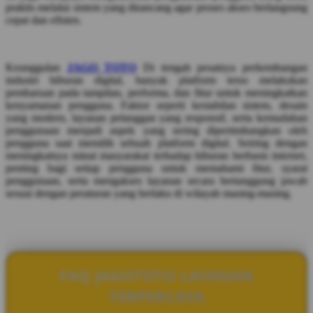
praktis melalui sistem yang dirancang agar proses akses berlangsung
cepat dan efisien.
Keunggulan
JAGO TOTO
Di tengah pesatnya perkembangan
industri hiburan digital, banyak platform terus melakukan
pembaruan pada tampilan, performa, dan fitur untuk meningkatkan
kenyamanan pengguna. Faktor seperti kestabilan sistem, desain
yang modern, layanan pelanggan yang responsif, serta kemudahan
penggunaan menjadi aspek yang sering dipertimbangkan oleh
pengguna saat memilih sebuah platform digital. Seiring dengan
meningkatnya minat masyarakat terhadap hiburan berbasis internet,
penting bagi setiap pengguna untuk memahami fitur, syarat
penggunaan, serta mengakses layanan secara bertanggung jawab
sesuai dengan peraturan yang berlaku di wilayah masing-masing.
FAQ JAGOTOTO LAYANAN
TERPERCAYA