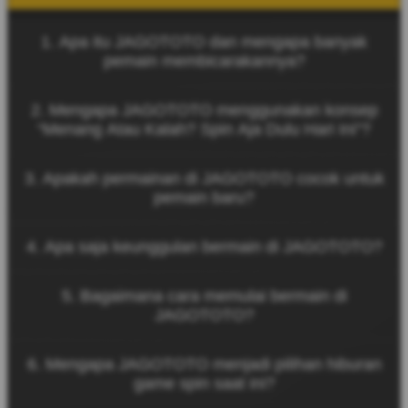
1. Apa itu JAGOTOTO dan mengapa banyak
pemain membicarakannya?
JAGOTOTO adalah platform game online yang
2. Mengapa JAGOTOTO menggunakan konsep
dikenal karena kemudahan akses melalui link resmi
“Menang Atau Kalah? Spin Aja Dulu Hari Ini”?
serta pengalaman bermain yang cepat dan dinamis.
Konsep tersebut menggambarkan bahwa
3. Apakah permainan di JAGOTOTO cocok untuk
permainan di JAGOTOTO dirancang untuk
pemain baru?
memberikan hiburan tanpa tekanan. Pemain dapat
menikmati setiap putaran spin dengan santai
Ya, JAGOTOTO dirancang dengan sistem permainan
sambil merasakan sensasi permainan yang seru.
4. Apa saja keunggulan bermain di JAGOTOTO?
yang sederhana sehingga mudah dipahami oleh
pemain baru. Navigasi yang jelas dan tampilan yang
JAGOTOTO menawarkan berbagai keunggulan
ramah pengguna membuat siapa pun bisa mulai
5. Bagaimana cara memulai bermain di
seperti akses permainan yang cepat, tampilan
bermain dengan mudah.
JAGOTOTO?
visual menarik, koleksi game yang beragam, serta
sistem platform yang stabil untuk pengalaman
Untuk mulai bermain di JAGOTOTO, pengguna
bermain yang nyaman.
6. Mengapa JAGOTOTO menjadi pilihan hiburan
cukup mengunjungi situs resmi JAGOTOTO,
game spin saat ini?
melakukan pendaftaran akun, lalu login ke dalam