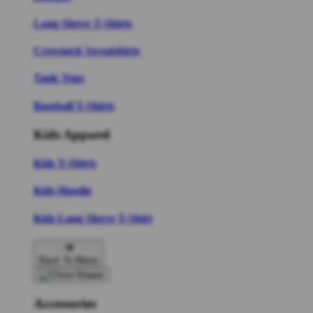
Long Sleeve T-Shirts
Crewneck Sweatshirts
Tank Tops
Baseball T-Shirts
Kids Apparel
Kids T-Shirts
Kids Hoodie
Kids Long Sleeve T-Shirt
Back To Menu
Accessories