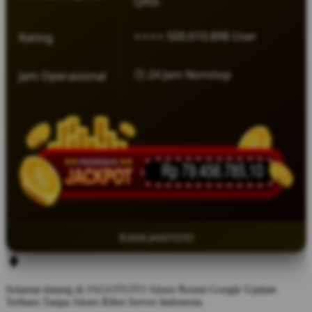
QRIS
⭐⭐⭐⭐ 500.610.898 User
Rating
🕒 24 Jam Nonstop
Jam Operasional
©2026 JAGOTOTO
Selamat datang di JAGOTOTO Akses Resmi Google Update
Terbaru Tanpa Akses Ribet Server Indonesia