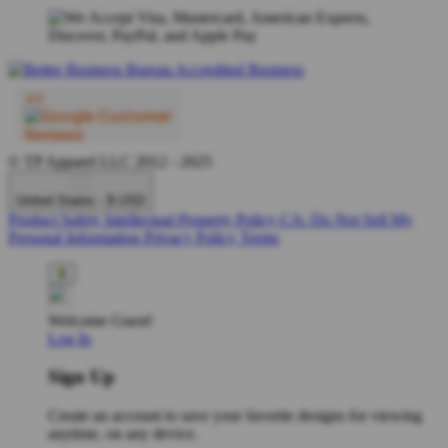
© TP Apparel LLC 2012 - 2025
United States - $ USD
Product Safety
Intellectual Property Policy
CA: Do Not Sell My
Personal Information
Privacy Policy
Terms
Welcome Guest!
Log In
Sign Up
Create an account to save your favorite designs for viewing
anytime, on any device.