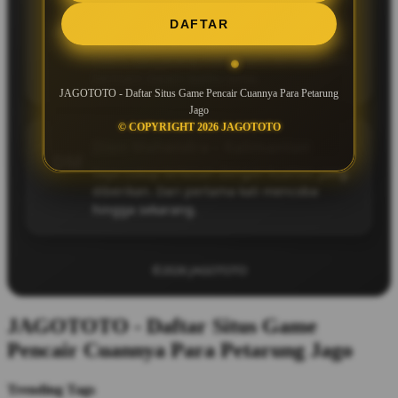
Adit Pratama – Surabaya
DAFTAR
AP
Saya merasa puas karena sistemnya cepat,
stabil, dan jarang mengalami kendala saat
bermain dalam waktu lama.
JAGOTOTO - Daftar Situs Game Pencair Cuannya Para Petarung
Jago
© COPYRIGHT 2026 JAGOTOTO
Dion Mahendra – Kalimantan
DM
Saya cukup terkesan dengan kualitas yang
diberikan. Dari pertama kali mencoba
hingga sekarang.
©2026 JAGOTOTO
JAGOTOTO - Daftar Situs Game
Pencair Cuannya Para Petarung Jago
Trending Tags