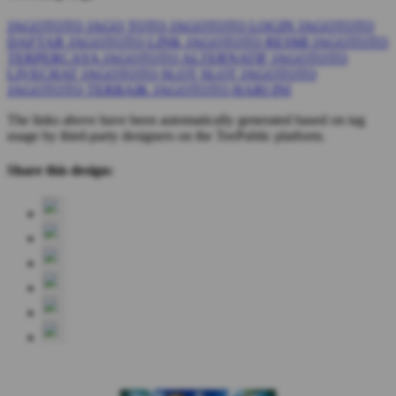
JAGOTOTO
JAGO TOTO
JAGOTOTO LOGIN
JAGOTOTO
DAFTAR
JAGOTOTO LINK
JAGOTOTO RESMI
JAGOTOTO
TERPERCAYA
JAGOTOTO ALTERNATIF
JAGOTOTO
LIVECHAT
JAGOTOTO SLOT
SLOT JAGOTOTO
JAGOTOTO TERBAIK
JAGOTOTO HARI INI
The links above have been automatically generated based on tag
usage by third-party designers on the TeePublic platform.
Share this design: